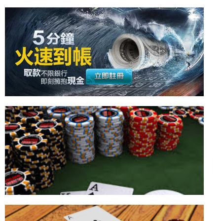
tu娛樂城優惠存款送20%
博弈評價最佳娛樂城-tu娛樂城