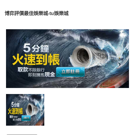
博弈評價最佳娛樂城-tu娛樂城