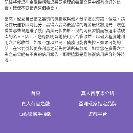
記錄將使您在金融機構和您將要處理的每筆交易中都有良好的信
譽。確保不要錯過這個機會。
當然，寵愛自己當之無愧的獎勵或與他人分享這沒有錯。但是，請
記住
玩運彩即時比分
，贏得六合彩後獲得的現金最終將用光。現在
看看那些曾經賺了幾百萬美元但由於不良的消費習慣而被迫申請破
產的名人。因此，您應該明智地使用六合彩收益，以最大程度地利
用六合彩收益。如果不加以控制，債務可能會失控。如果可能的
話，在它們引起更多利息之前先付清所有款項。如果您在贏得六合
彩之前曾經有不良的信用報告，那麼這將是您修復信用評分的好時
機。
首頁
真人百家樂介紹
真人荷官遊戲
亞洲玩家指定品牌
tu娛樂城手機版
遊戲平台