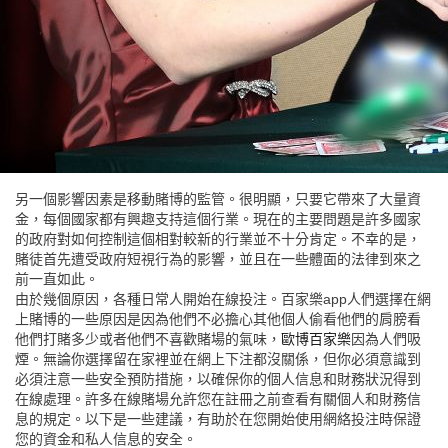
另一個影響因素是移動賭博的監管。很明顯，只要它帶來了大量資
金，每個國家都有興趣支持這個行業。現在的主要問題是許多國家
的政府對如何控制這個相對較新的行業並不十分肯定。不幸的是，
賭徒首先遭受政府短視行為的影響，並且在一些體面的法律到來之
前一直如此。
由於幾個原因，各種日常人開始在線投注。百家樂app人們選擇在網
上賭博的一些原因是因為他們不必擔心其他個人偷看他們的肩膀看
他們打賭多少或者他們不喜歡賭場的氣味，
歐博百家樂
因為人們吸
煙。無論你選擇留在家裡並在網上下注都沒關係，但你必須意識到
必須注意一些安全預防措施，以確保你的個人信息和財務狀況得到
在線處理。許多在線賭場允許您在註冊之前查看有關個人和財務信
息的規定。以下是一些建議，有助於在您開始使用網絡投注時保證
您的資金和私人信息的安全。