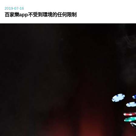
2019-07-16
百家樂app不受到環境的任何限制