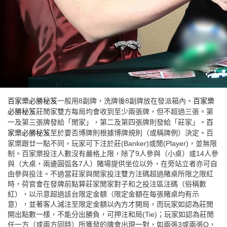
百家樂必勝秘笈
一般用8副牌，洗牌後8副牌放在發派箱內。
百家樂
必勝秘笈
莊閒家雙方每局均會收到至少兩張牌，但不超過三張。第
一及第三張牌發給「閒家」，第二及第四張牌則發給「莊家」。
百
家樂必勝秘笈
至於要否博牌則根據博牌規則（或稱牌例）決定。百
家樂跟廿一點不同，玩家可下注於莊(Banker)或閒(Player)，並無限
制。百家樂投注人數沒有嚴格上限，除了9人參與（小桌）或14人參
與（大桌，兩邊圓弧各7人）賭場提供坐位以外，在旁站立者亦可自
由參與投注。不過當莊家與閒家投注雙方注碼超過賭桌所限之限紅
時，荷官會在發牌前點算莊家閒家對子和之投注區注碼（俗稱數
紅），以示意超過該台限定金額（限定金額在每張賭桌均有示
意），並著客人減注至限定金額以內方才開局，而玩家如認為莊閒
開出點數一樣，不能分出勝負，可押注和局(Tie)；玩家如認為莊閒
任一方（或兩方同時）所獲發的牌會出現一對，如兩張3或兩張Q，