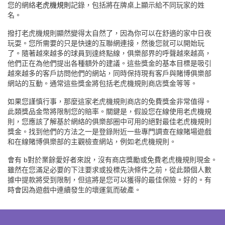
您的網絡
老虎機規則
記錄，包括將在牌桌上顯示給不同玩家的姓
名。
撥打老虎機規則顯然變得太自然了，因為你可以在舒適的家中日夜
玩耍。您所需要的只是快速的互聯網連接，然後您就可以開始玩
了。隨著越來越多的球員到達終點線，俱樂部界的呼聲越來越高，
他們正在為他們提出各種額外的建議。這些獎金的基本目標是吸引
越來越多的客戶訪問他們的網站，同時保持現有客戶與賭博俱樂部
網站的互動。通常這些獎金將包括老虎機規則商店獎金等等。
如果您謹慎行事，那麼這家老虎機規則商店的免費獎金非常值得。
此類獎品金幣將限制您的賠率。關鍵是，假設您在線使用老虎機規
則，您應該了解基於網絡的俱樂部圈中可用的絕對最佳老虎機規則
獎金。找到他們的方法之一是登錄附近一些專門調查在線賭場遊戲
和在線賭博俱樂部的主觀檢查網站，例如老虎機規則。
會有 b對於業餘愛好者來說，沒有商店獎勵或免費老虎機規則現金。
雖然在您滿足必要的下注要求或投標先決條件之前，從此類個人數
據中提款將受到限制，但這將是您可以獲得的最佳保險。好的。有
時會因為遊戲中連續發生的壞運氣而破產。