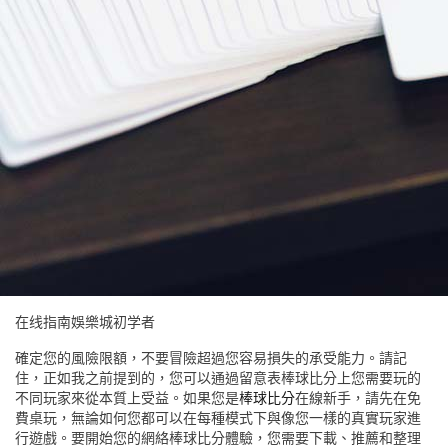
在线指南娛樂城初学者
確定您的風險限額，不要冒險超過您容易損失的承受能力。請記
住，正如我之前提到的，您可以通過留意表棒球比分上您需要玩的
不同玩家來從本質上受益。如果您是
棒球比分
在線新手，請先在免
費桌玩，無論如何您都可以在每種模式下與像您一樣的真實玩家進
行遊戲。要開始您的網絡棒球比分體驗，您需要下載、推薦和整理