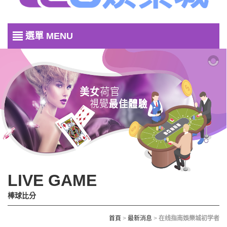
選單 MENU
LIVE GAME
棒球比分
首頁
>
最新消息
>
在线指南娛樂城初学者